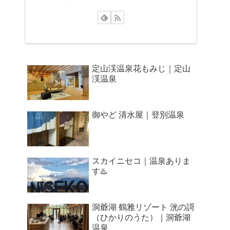
定山渓温泉花もみじ｜定山
渓温泉
御やど 清水屋｜登別温泉
スカイニセコ｜温泉ありま
す♨️
洞爺湖 鶴雅リゾート 洸の謌
（ひかりのうた）｜洞爺湖
温泉