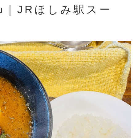
uu｜JRほしみ駅スー