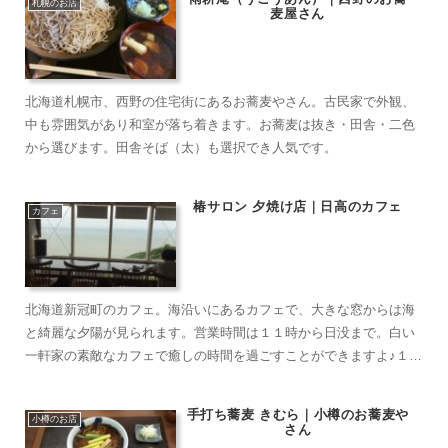
札幌のお店
麦屋さん
北海道札幌市、西野の住宅街にあるお蕎麦やさん。古民家で外観、
中も雰囲気があり和室が落ち着きます。お蕎麦は抜き・田舎・二色
から選びます。田舎そば（太）も選択でき人気です。
椿サロン 夕焼け店｜日高のカフェ
カフェ
北海道新冠町のカフェ。海沿いにあるカフェで、大きな窓からは海
と綺麗な夕陽が見られます。営業時間は１１時から日没まで。白い
一軒家の素敵なカフェで癒しの時間を過ごすことができますよ♪１
F、２Fがあり、全部で約２０席。
手打ち蕎麦 きむら｜小樽のお蕎麦や
小樽のお店
さん