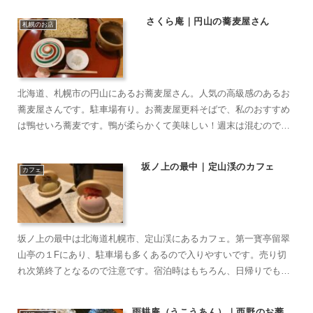
さくら庵｜円山の蕎麦屋さん
札幌のお店
北海道、札幌市の円山にあるお蕎麦屋さん。人気の高級感のあるお
蕎麦屋さんです。駐車場有り。お蕎麦屋更科そばで、私のおすすめ
は鴨せいろ蕎麦です。鴨が柔らかくて美味しい！週末は混むので開
店時に行くのが良さそうですよ〜〜
坂ノ上の最中｜定山渓のカフェ
カフェ
坂ノ上の最中は北海道札幌市、定山渓にあるカフェ。第一寳亭留翠
山亭の１Fにあり、駐車場も多くあるので入りやすいです。売り切
れ次第終了となるので注意です。宿泊時はもちろん、日帰りでも購
入できますよ♪
雨耕庵（うこうあん）｜西野のお蕎